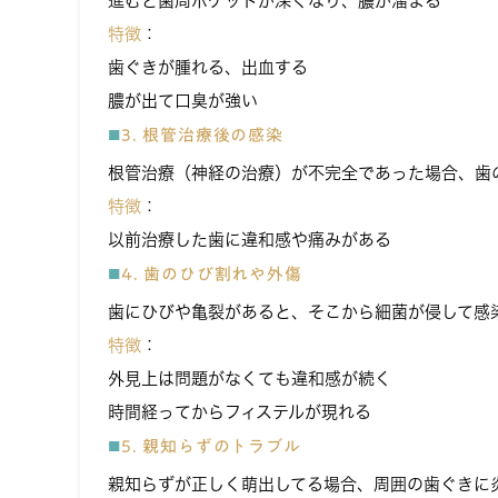
進むと歯周ポケットが深くなり、膿が溜まる
特徴
：
歯ぐきが腫れる、出血する
膿が出て口臭が強い
3. 根管治療後の感染
根管治療（神経の治療）が不完全であった場合、歯
特徴
：
以前治療した歯に違和感や痛みがある
4. 歯のひび割れや外傷
歯にひびや亀裂があると、そこから細菌が侵して感
特徴
：
外見上は問題がなくても違和感が続く
時間経ってからフィステルが現れる
5. 親知らずのトラブル
親知らずが正しく萌出してる場合、周囲の歯ぐきに