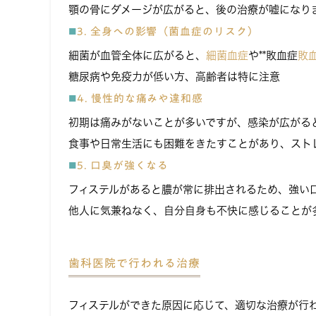
顎の骨にダメージが広がると、後の治療が嘘になり
3. 全身への影響（菌血症のリスク）
細菌が血管全体に広がると、
細菌血症
や**敗血症
敗
糖尿病や免疫力が低い方、高齢者は特に注意
4. 慢性的な痛みや違和感
初期は痛みがないことが多いですが、感染が広がる
食事や日常生活にも困難をきたすことがあり、スト
5. 口臭が強くなる
フィステルがあると膿が常に排出されるため、強い
他人に気兼ねなく、自分自身も不快に感じることが
歯科医院で行われる治療
フィステルができた原因に応じて、適切な治療が行