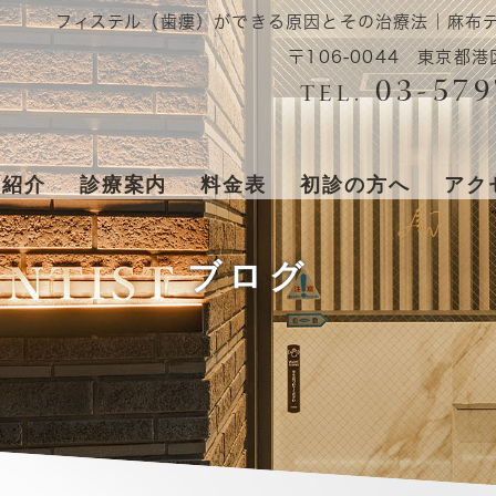
フィステル（歯瘻）ができる原因とその治療法｜麻布
〒106-0044 東京都港
03-579
TEL.
ク紹介
診療案内
料金表
初診の方へ
アク
ブログ