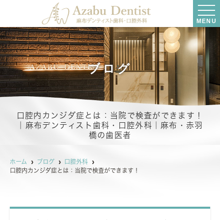
MENU
ブログ
口腔内カンジダ症とは：当院で検査ができます！
｜麻布デンティスト歯科・口腔外科｜麻布・赤羽
橋の歯医者
ホーム
ブログ
口腔外科
口腔内カンジダ症とは：当院で検査ができます！